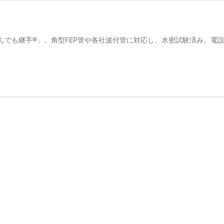
んでも継手®」。角型FEP管や各社波付管に対応し、水密試験済み。電