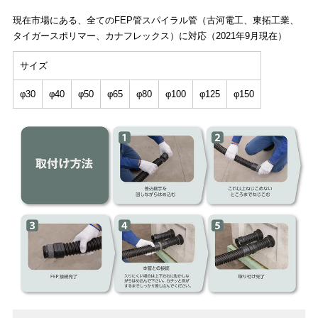
現在市場にある、全てのFEP管スパイラル管（古河電工、東拓工業、
タイガースポリマー、カナフレックス）に対応（2021年9月現在）
サイズ
φ30
φ40
φ50
φ65
φ80
φ100
φ125
φ150