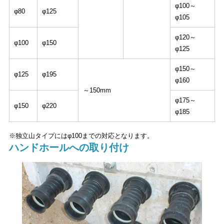
φ100～
φ80
φ125
φ105
φ120～
φ100
φ150
φ125
φ150～
φ125
φ195
φ160
～150mm
φ175～
φ150
φ220
φ185
※独立山タイプにはφ100までの対応となります。
ハンドホールへの取り付け