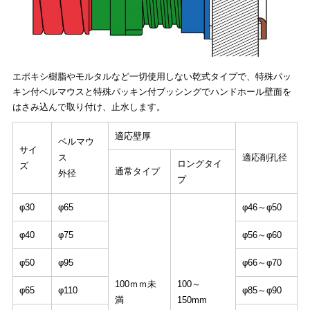
エポキシ樹脂やモルタルなど一切使用しない乾式タイプで、特殊パッ
キン付ベルマウスと特殊パッキン付ブッシングでハンドホール壁面を
はさみ込んで取り付け、止水します。
適応壁厚
ベルマウ
サイ
ス
適応削孔径
ロングタイ
ズ
通常タイプ
外径
プ
φ30
φ65
φ46～φ50
φ40
φ75
φ56～φ60
φ50
φ95
φ66～φ70
100ｍｍ未
100～
φ65
φ110
φ85～φ90
満
150mm