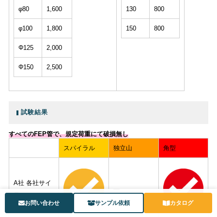
φ80
1,600
130
800
φ100
1,800
150
800
Φ125
2,000
Φ150
2,500
試験結果
すべてのFEP管で、規定荷重にて破損無し
スパイラル
独立山
角型
A社 各社サイ
—
ズ
お問い合わせ
サンプル依頼
カタログ