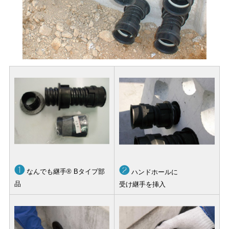
❶
❷
なんでも継手® Bタイプ部
ハンドホールに
品
受け継手を挿入