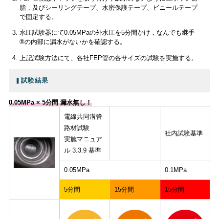
脂，及びシーリングテープ、水密保護テープ、ビニールテープ
で固定する。
水圧試験器にて0.05MPaの外水圧を5分間かけ，なんでも継手
®の内部に漏水がないかを確認する。
上記試験方法にて、各社FEP管の各サイズの試験を実施する。
試験結果
0.05MPa × 5分間 漏水無し！
電線共同溝管
路材試験
社内試験基準
実施マニュア
ル 3.3.9 基準
0.05MPa
0.1MPa
5分間
15分間
15分間