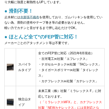
り大幅に強度と耐熱性もUPしています。
● 滑剤不要！
止水材には
水膨張不織布
を使用しており、ゴムパッキンを使用してい
ない為、滑剤の塗布やテープ巻き等の必要がありません。
軽い力でカチンと音がするまで押し込むだけでOK。
● ほとんど全て*のFEP管に対応！
メーカーごとのアタッチメント等は不要です。
全てのFEP管に対応（2021年8月現在）
・古河電工㈱社製「エフレックス」
スパイラ
・ナガセルータック㈱社製「TACレックス」
ルタイプ
・タイガースポリマー㈱社製「タイレック
ス」
・カナフレックス㈱社製「カナレックス」
未来工業（株）社製「ミラレックス F」に対
応しております。
独立山タ
（「ミラレックスMFX」と、カナフレックス
イプ
社製「NEWカナレックス」には非対応とな