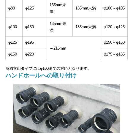
135mm未
φ80
φ125
185mm未満
φ100～φ105
満
135mm未
φ100
φ150
185mm未満
φ120～φ125
満
φ125
φ195
φ150～φ160
～215mm
φ150
φ220
φ175～φ185
※独立山タイプにはφ100までの対応となります。
ハンドホールへの取り付け