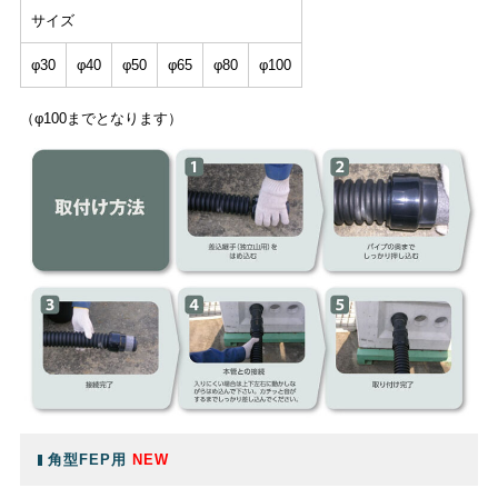
サイズ
φ30
φ40
φ50
φ65
φ80
φ100
（φ100までとなります）
角型FEP用
NEW