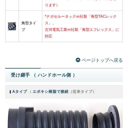
ります）
*ナガセルータック㈱社製「角型TACレック
角型タイ
ス」、
プ
古河電気工業㈱社製「角型エフレックス」に
対応
ページトップへ戻る
受け継手 （ ハンドホール側 ）
Aタイプ ：エポキシ樹脂で接続
（従来タイプ）