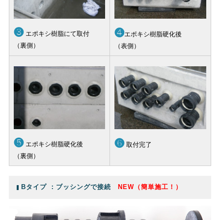
❸
❹
エポキシ樹脂にて取付
エポキシ樹脂硬化後
（裏側）
（表側）
❺
❻
エポキシ樹脂硬化後
取付完了
（裏側）
Bタイプ ：ブッシングで接続
NEW
（簡単施工！）