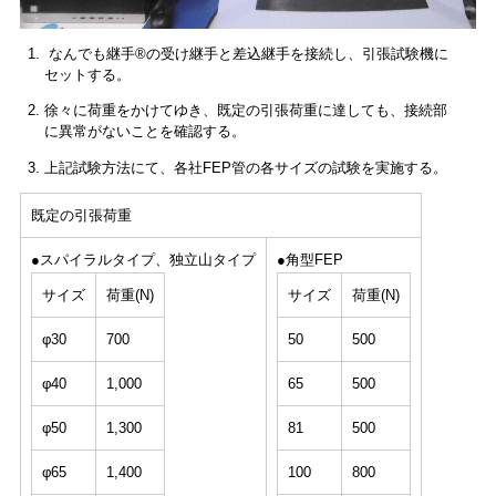
なんでも継手®の受け継手と差込継手を接続し、引張試験機に
セットする。
徐々に荷重をかけてゆき、既定の引張荷重に達しても、接続部
に異常がないことを確認する。
上記試験方法にて、各社FEP管の各サイズの試験を実施する。
既定の引張荷重
●スパイラルタイプ、独立山タイプ
●角型FEP
サイズ
荷重(N)
サイズ
荷重(N)
φ30
700
50
500
φ40
1,000
65
500
φ50
1,300
81
500
φ65
1,400
100
800