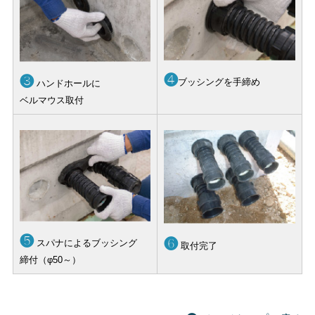
❹
❸
ブッシングを手締め
ハンドホールに
ベルマウス取付
❺
❻
スパナによるブッシング
取付完了
締付（φ50～）