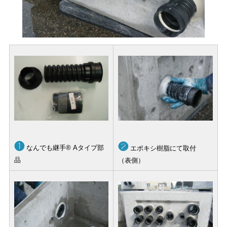
❶
❷
なんでも継手® Aタイプ部
エポキシ樹脂にて取付
品
（表側）