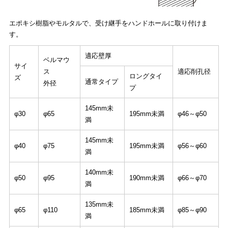
エポキシ樹脂やモルタルで、受け継手をハンドホールに取り付けま
す。
適応壁厚
ベルマウ
サイ
ス
適応削孔径
ロングタイ
ズ
通常タイプ
外径
プ
145mm未
φ30
φ65
195mm未満
φ46～φ50
満
145mm未
φ40
φ75
195mm未満
φ56～φ60
満
140mm未
φ50
φ95
190mm未満
φ66～φ70
満
135mm未
φ65
φ110
185mm未満
φ85～φ90
満