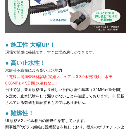
● 施工性 大幅UP！
現場で簡単に接続でき、すぐに埋め戻しができます。
● 高い止水性！
水膨張不織布
による高い止水能力
「電線共同溝管路材試験 実施マニュアル 3.3.9水密試験」 水圧
0.05MPa × 5分間 水漏れなし！
当社では、業界規格値より厳しい社内水密性基準（0.1MPa×15分間）
を定め、止水試験をして漏水がないことを確認しております。※ 記載
されている数値を保証するものではありません。
● 難燃性！
UL規格V-2レベル相当の難燃性を有しています。
耐寒性PPガラス繊維に難燃配合を施しており、従来のポリエチレンよ