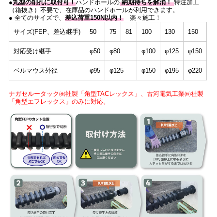
●
丸型の削孔に取付可！
ハンドホールの
納期待ちを解消！
特注加工
（箱抜き）不要で、在庫品のハンドホールが利用できます。
● 全てのサイズで、
差込荷重150N以内！
楽々施工！
サイズ(FEP、差込継手)
50
75
81
100
130
150
対応受け継手
φ50
φ80
φ100
φ125
φ150
ベルマウス外径
φ95
φ125
φ150
φ195
φ220
ナガセルータック㈱社製「角型TACレックス」、古河電気工業㈱社製
「角型エフレックス」のみに対応。