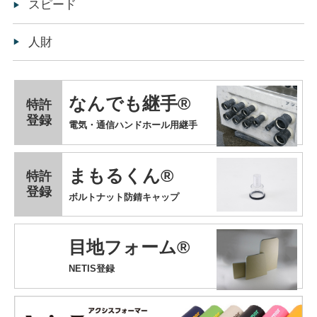
スピード
人財
なんでも継手®
特許
登録
電気・通信ハンドホール用継手
まもるくん®
特許
登録
ボルトナット防錆キャップ
目地フォーム®
NETIS登録