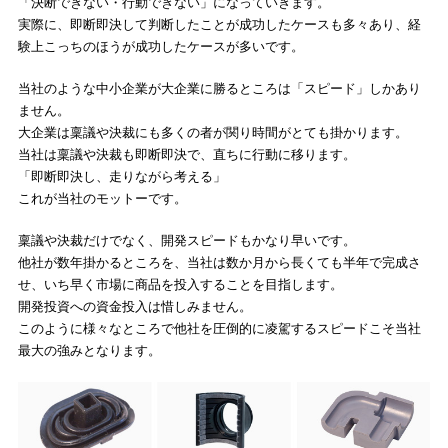
「決断できない・行動できない」になっていきます。
実際に、即断即決して判断したことが成功したケースも多々あり、経
験上こっちのほうが成功したケースが多いです。
当社のような中小企業が大企業に勝るところは「スピード」しかあり
ません。
大企業は稟議や決裁にも多くの者が関り時間がとても掛かります。
当社は稟議や決裁も即断即決で、直ちに行動に移ります。
「即断即決し、走りながら考える」
これが当社のモットーです。
稟議や決裁だけでなく、開発スピードもかなり早いです。
他社が数年掛かるところを、当社は数か月から長くても半年で完成さ
せ、いち早く市場に商品を投入することを目指します。
開発投資への資金投入は惜しみません。
このように様々なところで他社を圧倒的に凌駕するスピードこそ当社
最大の強みとなります。