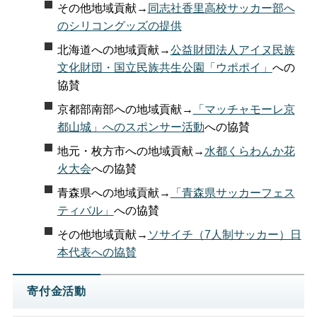
その他地域貢献→
同志社香里高校サッカー部へ
のシリコングッズの提供
北海道への地域貢献→
公益財団法人アイヌ民族
文化財団・国立民族共生公園「ウポポイ」
への
協賛
京都部南部への地域貢献→
「マッチャモーレ京
都山城」へのスポンサー活動
への協賛
地元・枚方市への地域貢献→
水都くらわんか花
火大会
への協賛
青森県への地域貢献→
「青森県サッカーフェス
ティバル」
への協賛
その他地域貢献→
ソサイチ（7人制サッカー）日
本代表への協賛
寄付金活動