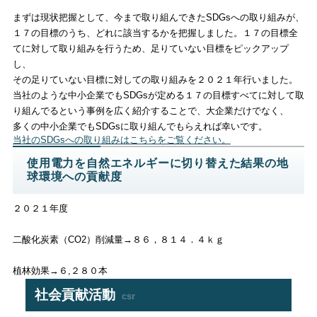
まずは現状把握として、今まで取り組んできたSDGsへの取り組みが、
１７の目標のうち、どれに該当するかを把握しました。１７の目標全
てに対して取り組みを行うため、足りていない目標をピックアップ
し、
その足りていない目標に対しての取り組みを２０２１年行いました。
当社のような中小企業でもSDGsが定める１７の目標すべてに対して取
り組んでるという事例を広く紹介することで、大企業だけでなく、
多くの中小企業でもSDGsに取り組んでもらえれば幸いです。
当社のSDGsへの取り組みはこちらをご覧ください。
使用電力を自然エネルギーに切り替えた結果の地
球環境への貢献度
２０２１年度
二酸化炭素（CO2）削減量→８６，８１４．４ｋｇ
植林効果→６,２８０本
社会貢献活動
csr