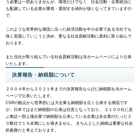
う必要は一切ありませんが、環境だけでなく、社会活動・企業統治に
も配慮している企業が重視・選別する傾向が強くなってきていますの
で、
このような世界的な潮流に沿った経済活動を中小企業である当社でも
強く意識していこうと決め、更なる社会貢献活動に真剣に取り組んで
おります。
また当社が取り組んでいる社会貢献活動は当ホームページにより公表
いたします。
決算報告・納税額について
２００４年から２０２１年までの決算報告ならびに納税額を当ホーム
ページで公表いたします。
CSRの観点から世界的には大企業も納税額を広く公表する潮流です
が、日本ではまだ納税額の公表は任意となっており、 ２１００社に及
ぶ東証一部上場企業で納税額を公表している企業は全企業のたった２
０数社で１％未満にしか過ぎません。 きちんとした納税は重要な社会
的責務だと考えております。