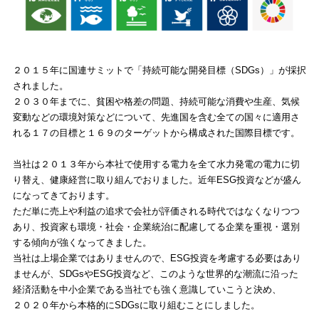
２０１５年に国連サミットで「持続可能な開発目標（SDGs）」が採択
されました。
２０３０年までに、貧困や格差の問題、持続可能な消費や生産、気候
変動などの環境対策などについて、先進国を含む全ての国々に適用さ
れる１７の目標と１６９のターゲットから構成された国際目標です。
当社は２０１３年から本社で使用する電力を全て水力発電の電力に切
り替え、健康経営に取り組んでおりました。近年ESG投資などが盛ん
になってきております。
ただ単に売上や利益の追求で会社が評価される時代ではなくなりつつ
あり、投資家も環境・社会・企業統治に配慮してる企業を重視・選別
する傾向が強くなってきました。
当社は上場企業ではありませんので、ESG投資を考慮する必要はあり
ませんが、SDGsやESG投資など、このような世界的な潮流に沿った
経済活動を中小企業である当社でも強く意識していこうと決め、
２０２０年から本格的にSDGsに取り組むことにしました。