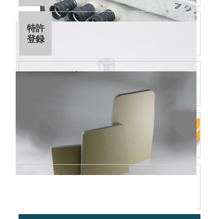
まもるくん®
特許
登録
ボルトナット防錆キャップ
目地フォーム®
NETIS登録
和（なごみ）
セルフケアツール