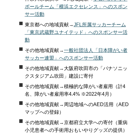
ボールチーム「横浜エクセレンス」へのスポン
サー活動
東京都への地域貢献→
JFL所属サッカーチーム
「東京武蔵野ユナイテッド」へのスポンサー活
動
その他地域貢献→
一般社団法人「日本障がい者
サッカー連盟」へのスポンサー活動
その他地域貢献→大阪府吹田市の「パナソニッ
クスタジアム吹田」建設に寄付
その他地域貢献→積極的な障がい者雇用（計4
名、障がい者雇用率4.4% ※2022年4月）
その他地域貢献→周辺地域へのAED活用（AED
マップへの登録）
その他地域貢献→京都府立大学への寄付（重病
小児患者への手術用おもいやりグッズの提供）