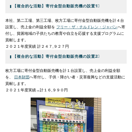
【複合的な活動】寄付金型自動販売機の設置1⃣
本社、第二工場、第三工場、枚方工場に寄付金型自動販売機を計４台
設置し、売上金の利益全額を
フリー・ザ・チルドレン・ジャパン
へ寄
付し、貧困地域の子供たちの教育や自立を応援する支援プログラムに
貢献します。
２０２１年度実績 計２４７,９２７円
【複合的な活動】寄付金型自動販売機の設置2⃣
枚方工場に寄付金型自動販売機を計１台設置し、売上金の利益全額
を、
日本財団
へ寄付し、子供・障がい者・災害復興などの支援活動に
貢献します。
２０２１年度実績→計１６,９９０円