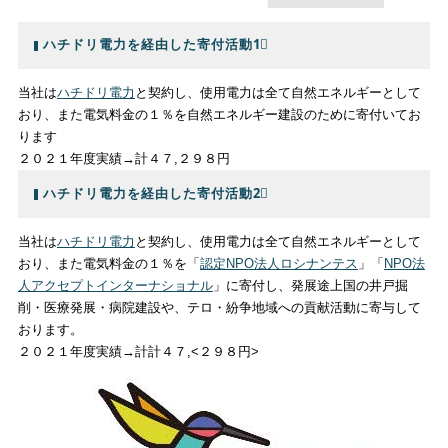
ハチドリ電力を経由した寄付活動1⃣
当社は
ハチドリ電力
と契約し、使用電力は全て自然エネルギーとして
おり、また電気料金の１％を自然エネルギー建設のために寄付いてお
ります
２０２１年度実績→計４７,２９８円
ハチドリ電力を経由した寄付活動2⃣
当社は
ハチドリ電力
と契約し、使用電力は全て自然エネルギーとして
おり、また電気料金の１％を「
認定NPO法人ロシナンテス
」「
NPO法
人アクセプトインターナショナル
」に寄付し、発展途上国の井戸掘
削・医療発展・病院建設や、テロ・紛争地域への貢献活動に寄与して
おります。
２０２１年度実績→計計４７,<２９８円>