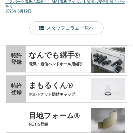
【スポーツ看板の革命！】MAT看板でイベント演出も安全対策もバッ
チリ
2025年5月19日
スタッフコラム一覧へ
なんでも継手®
特許
登録
電気・通信ハンドホール用継手
まもるくん®
特許
登録
ボルトナット防錆キャップ
目地フォーム®
NETIS登録