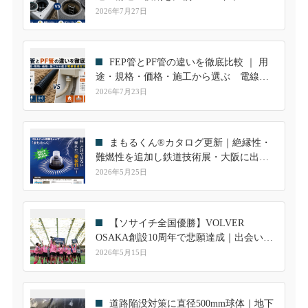
継手も解説
2026年7月27日
FEP管とPF管の違いを徹底比較 ｜ 用
途・規格・価格・施工から選ぶ 電線管
選定ガイド
2026年7月23日
まもるくん®カタログ更新｜絶縁性・
難燃性を追加し鉄道技術展・大阪に出展
します
2026年5月25日
【ソサイチ全国優勝】VOLVER
OSAKA創設10周年で悲願達成｜出会いが
繋いだ共和ゴムとのご縁
2026年5月15日
道路陥没対策に直径500mm球体｜地下