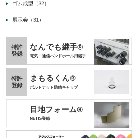
ゴム成型（32）
展示会（31）
なんでも継手®
特許
登録
電気・通信ハンドホール用継手
まもるくん®
特許
登録
ボルトナット防錆キャップ
目地フォーム®
NETIS登録