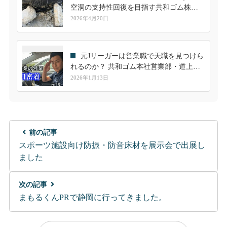
空洞の支持性回復を目指す共和ゴム株式
会社の新提案
2026年4月20日
元Jリーガーは営業職で天職を見つけら
れるのか？ 共和ゴム本社営業部・道上隼
人の一日に密着
2026年1月13日
前の記事
スポーツ施設向け防振・防音床材を展示会で出展し
ました
次の記事
まもるくんPRで静岡に行ってきました。