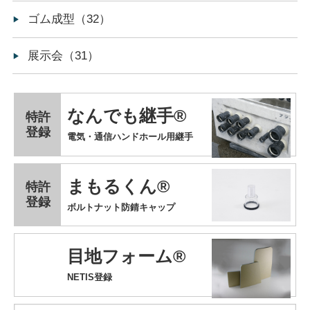
ゴム成型（32）
展示会（31）
なんでも継手®
特許
登録
電気・通信ハンドホール用継手
まもるくん®
特許
登録
ボルトナット防錆キャップ
目地フォーム®
NETIS登録