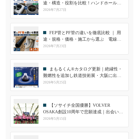
途・構造・役割を比較！ハンドホール用
継手も解説
2026年7月27日
FEP管とPF管の違いを徹底比較 ｜ 用
途・規格・価格・施工から選ぶ 電線管
選定ガイド
2026年7月23日
まもるくん®カタログ更新｜絶縁性・
難燃性を追加し鉄道技術展・大阪に出展
します
2026年5月25日
【ソサイチ全国優勝】VOLVER
OSAKA創設10周年で悲願達成｜出会いが
繋いだ共和ゴムとのご縁
2026年5月15日