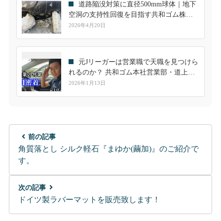
道路陥没対策に直径500mm球体｜地下
空洞の支持性回復を目指す共和ゴム株式
会社の新提案
2026年4月20日
元Jリーガーは営業職で天職を見つけら
れるのか？ 共和ゴム本社営業部・道上隼
人の一日に密着
2026年1月13日
前の記事
角質落とし シルク軽石『まゆか(繭加)』のご紹介で
す。
次の記事
ドイツ製ラバーマットを販売致します！