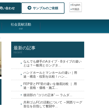
English
問い合わせ
サンプルのご依頼
中国語
社会貢献活動
csr
。
最新の記事
recent
なんでも継手のAタイプ・Bタイプの違い
とは？一般用とロングタ...
ハンドホールとマンホールの違い｜用
途・構造・役割を比較！ハン...
FEP管とPF管の違いを徹底比較 ｜ 用
途・規格・価格・施工...
後頭部の “コリの正体” ― ラムダ...
共和ゴムFCの活動について ～関西リーグ
首位を目指して奮闘中...