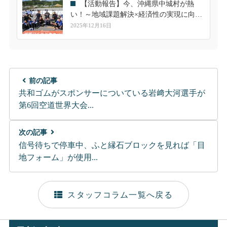
【活動報告】今、沖縄県中城村が熱
い！～地域課題解決×経済性の実現に向け
て～
2025年12月16日
前の記事
共和ゴムがスポンサーについている岩﨑大河選手が
第6回空道世界大会...
次の記事
信号待ちで停車中、ふと縁石ブロックを見れば「目
地フォーム」が使用...
スタッフコラム一覧へ戻る