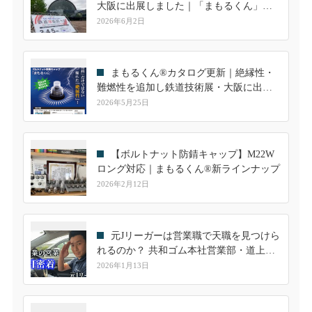
大阪に出展しました｜「まもるくん」へ
の高い関心を実感
2026年6月2日
まもるくん®カタログ更新｜絶縁性・
難燃性を追加し鉄道技術展・大阪に出展
します
2026年5月25日
【ボルトナット防錆キャップ】M22W
ロング対応｜まもるくん®新ラインナップ
2026年2月12日
元Jリーガーは営業職で天職を見つけら
れるのか？ 共和ゴム本社営業部・道上隼
人の一日に密着
2026年1月13日