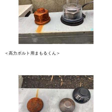
＜高力ボルト用まもるくん＞