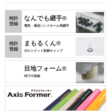
なんでも継手®
特許
登録
電気・通信ハンドホール用継手
まもるくん®
特許
登録
ボルトナット防錆キャップ
目地フォーム®
NETIS登録