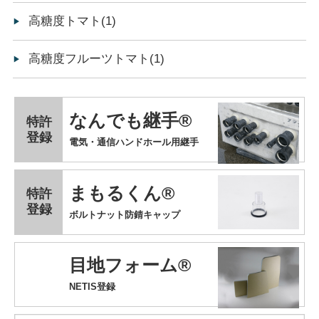
高糖度トマト(1)
高糖度フルーツトマト(1)
なんでも継手®
特許
登録
電気・通信ハンドホール用継手
まもるくん®
特許
登録
ボルトナット防錆キャップ
目地フォーム®
NETIS登録