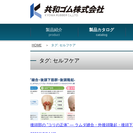
製品紹介
製品カタログ
product
catalog
HOME
＞
タグ: セルフケア
タグ: セルフケア
後頭部の “コリの正体” ― ラムダ縫合・外後頭隆起・後頭