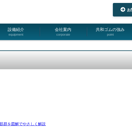
お
設備紹介
会社案内
共和ゴムの強み
equipment
corporate
point
下筋群を図解でやさしく解説