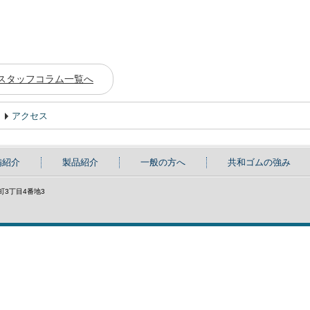
スタッフコラム一覧へ
アクセス
備紹介
製品紹介
一般の方へ
共和ゴムの強み
具町3丁目4番地3