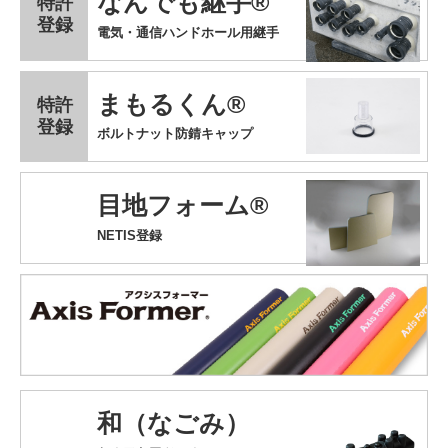
なんでも継手®
特許
登録
電気・通信ハンドホール用継手
まもるくん®
特許
登録
ボルトナット防錆キャップ
目地フォーム®
NETIS登録
和（なごみ）