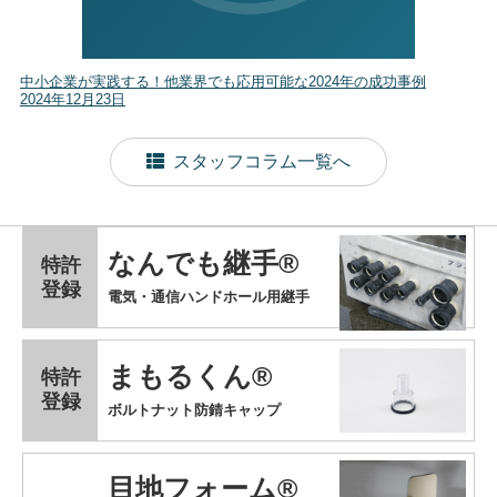
中小企業が実践する！他業界でも応用可能な2024年の成功事例
2024年12月23日
スタッフコラム一覧へ
なんでも継手®
特許
登録
電気・通信ハンドホール用継手
まもるくん®
特許
登録
ボルトナット防錆キャップ
目地フォーム®