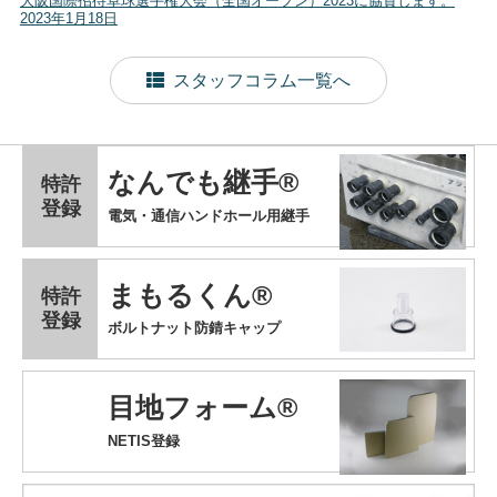
大阪国際招待卓球選手権大会（全国オープン）2023に協賛します。
2023年1月18日
スタッフコラム一覧へ
なんでも継手®
特許
登録
電気・通信ハンドホール用継手
まもるくん®
特許
登録
ボルトナット防錆キャップ
目地フォーム®
NETIS登録