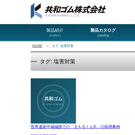
製品紹介
製品カタログ
product
catalog
HOME
＞
タグ: 塩害対策
タグ: 塩害対策
世界遺産中城城跡での「まもるくん®」の採用事例