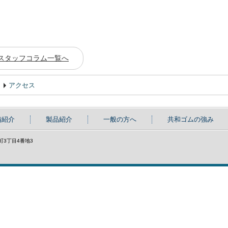
スタッフコラム一覧へ
アクセス
備紹介
製品紹介
一般の方へ
共和ゴムの強み
具町3丁目4番地3