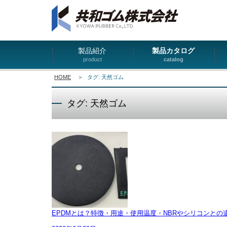
製品紹介
製品カタログ
product
catalog
HOME
＞
タグ: 天然ゴム
タグ: 天然ゴム
EPDMとは？特徴・用途・使用温度・NBRやシリコンとの