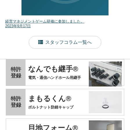
経営マネジメントゲーム研修に参加しました。
2023年9月17日
スタッフコラム一覧へ
なんでも継手®
特許
登録
電気・通信ハンドホール用継手
まもるくん®
特許
登録
ボルトナット防錆キャップ
目地フォーム®