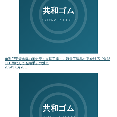
角型FEP管市場の革命児！東拓工業・古河電工製品に完全対応『角型
FEP用なんでも継手』の魅力
2024年8月28日