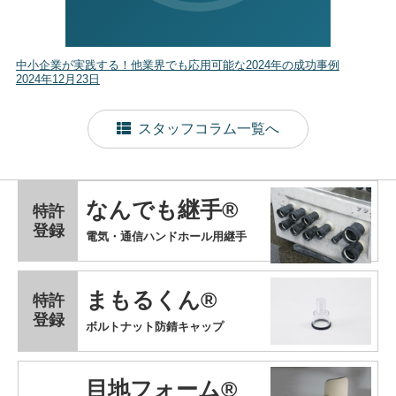
中小企業が実践する！他業界でも応用可能な2024年の成功事例
2024年12月23日
スタッフコラム一覧へ
なんでも継手®
特許
登録
電気・通信ハンドホール用継手
まもるくん®
特許
登録
ボルトナット防錆キャップ
目地フォーム®