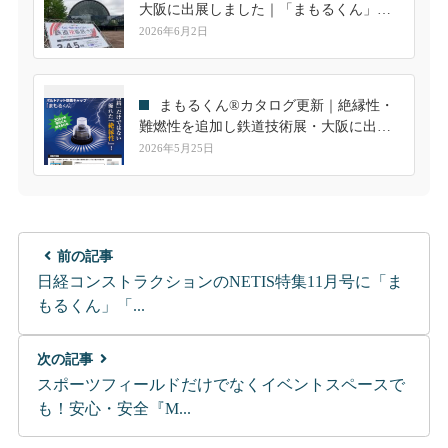
大阪に出展しました｜「まもるくん」へ
の高い関心を実感
2026年6月2日
まもるくん®カタログ更新｜絶縁性・
難燃性を追加し鉄道技術展・大阪に出展
します
2026年5月25日
前の記事
日経コンストラクションのNETIS特集11月号に「ま
もるくん」「...
次の記事
スポーツフィールドだけでなくイベントスペースで
も！安心・安全『M...