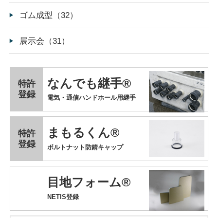
ゴム成型（32）
展示会（31）
なんでも継手®
特許
登録
電気・通信ハンドホール用継手
まもるくん®
特許
登録
ボルトナット防錆キャップ
目地フォーム®
NETIS登録