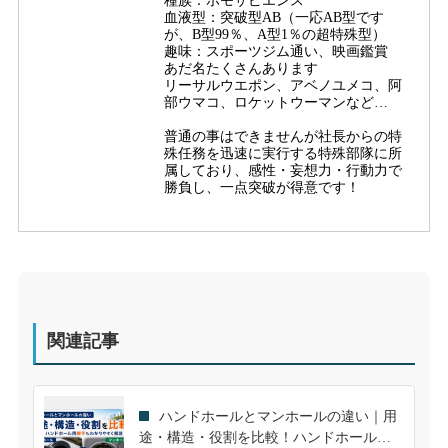
種族：ホモサピエンス
血液型：突破型AB（一応AB型です
が、B型99％、A型1％の超特殊型）
趣味：スポーツジム通い、映画鑑賞
あだ名たくさんあります
リーサルウエポン、アベノユメコ、阿
部ウマコ、ロケットウーマンなど…
普通の事はできませんが社長からの特
殊任務を迅速に実行する特殊部隊に所
属しており、感性・妄想力・行動力で
勝負し、一点突破が得意です！
関連記事
ハンドホールとマンホールの違い｜用
途・構造・役割を比較！ハンドホール用