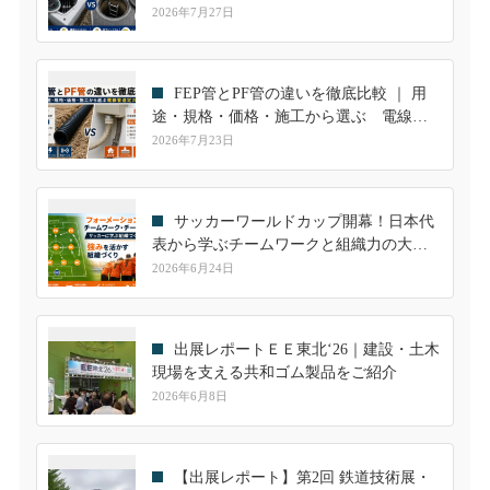
継手も解説
2026年7月27日
FEP管とPF管の違いを徹底比較 ｜ 用
途・規格・価格・施工から選ぶ 電線管
選定ガイド
2026年7月23日
サッカーワールドカップ開幕！日本代
表から学ぶチームワークと組織力の大切
さ
2026年6月24日
出展レポートＥＥ東北‘26｜建設・土木
現場を支える共和ゴム製品をご紹介
2026年6月8日
【出展レポート】第2回 鉄道技術展・