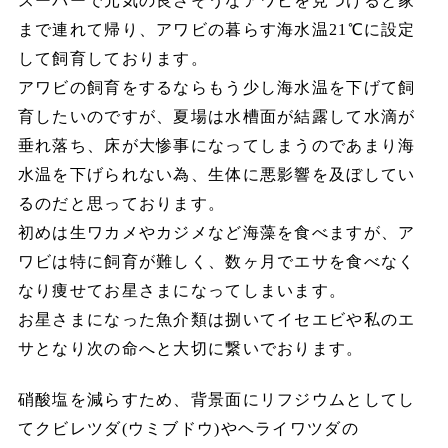
スーパーで元気の良さそうなアワビを見つけると家
まで連れて帰り、アワビの暮らす海水温21℃に設定
して飼育しております。
アワビの飼育をするならもう少し海水温を下げて飼
育したいのですが、夏場は水槽面が結露して水滴が
垂れ落ち、床が大惨事になってしまうのであまり海
水温を下げられない為、生体に悪影響を及ぼしてい
るのだと思っております。
初めは生ワカメやカジメなど海藻を食べますが、ア
ワビは特に飼育が難しく、数ヶ月でエサを食べなく
なり痩せてお星さまになってしまいます。
お星さまになった魚介類は捌いてイセエビや私のエ
サとなり次の命へと大切に繋いでおります。
硝酸塩を減らすため、背景面にリフジウムとしてし
てクビレツダ(ウミブドウ)やヘライワツダの