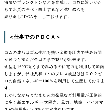
海藻やプランクトンなどを育成し、自然に近いかた
ちで水質の浄化・向上するなど試行錯誤を
繰り返しPDCAを回しております。
＜仕事でのＰＤＣＡ＞
ゴムの成形はゴム生地を熱い金型を圧力で挟み時間
が経つと挟んだ金型の形で製品が出来ます。
金型を160℃近くまで温めるのに電力を利用して加熱
しますが、弊社共和ゴムのプレス成型ははＣＯ２ゼ
ロの自然エネルギー100％を利用して生産しておりま
す。
しかしながらまだまだ火力発電など利用量が圧倒的
に多く新エネルギー(太陽光、風力、地熱、バイオマ
ス)の使用率は3.0%と大変少ないです。