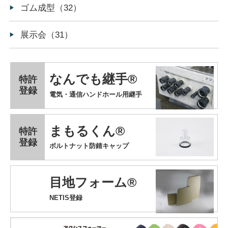
ゴム成型（32）
展示会（31）
なんでも継手®
特許
登録
電気・通信ハンドホール用継手
まもるくん®
特許
登録
ボルトナット防錆キャップ
目地フォーム®
NETIS登録