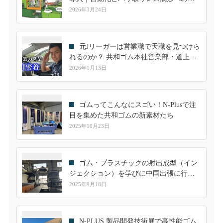
戦
2026年3月24日
元Jリーガーは営業職で天職を見つけら
れるのか？ 共和ゴム本社営業部・道上隼
人の一日に密着
2026年1月13日
ゴムってこんなにスゴい！N-Plusで注
目を集めた共和ゴムの新素材たち
2025年10月23日
ゴム・プラスチックの射出成型（イン
ジェクション）を学びに中国出張に行っ
てきました！
2025年9月18日
N-PLUS 製品開発技術展で高性能ゴム