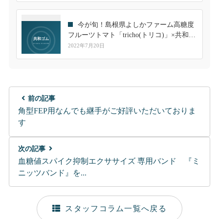
今が旬！島根県よしかファーム高糖度
フルーツトマト「tricho(トリコ)」×共和ゴ
ム「COOLwith(クールウィズ)」で試食販
2022年7月20日
売実施しました！
前の記事
角型FEP用なんでも継手がご好評いただいておりま
す
次の記事
血糖値スパイク抑制エクササイズ 専用バンド 『ミ
ニッツバンド』を...
スタッフコラム一覧へ戻る