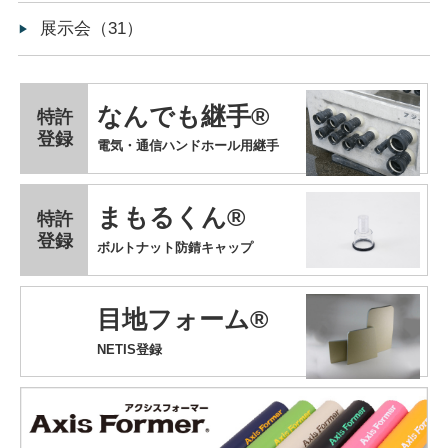
展示会（31）
なんでも継手®
特許
登録
電気・通信ハンドホール用継手
まもるくん®
特許
登録
ボルトナット防錆キャップ
目地フォーム®
NETIS登録