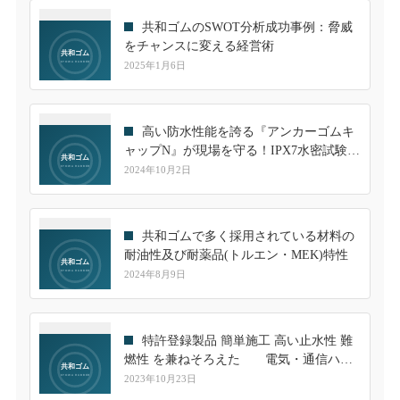
共和ゴムのSWOT分析成功事例：脅威
をチャンスに変える経営術
2025年1月6日
高い防水性能を誇る『アンカーゴムキ
ャップN』が現場を守る！IPX7水密試験を
クリアした信頼性
2024年10月2日
共和ゴムで多く採用されている材料の
耐油性及び耐薬品(トルエン・MEK)特性
2024年8月9日
特許登録製品 簡単施工 高い止水性 難
燃性 を兼ねそろえた 電気・通信ハン
ドホール用継手のご紹介
2023年10月23日