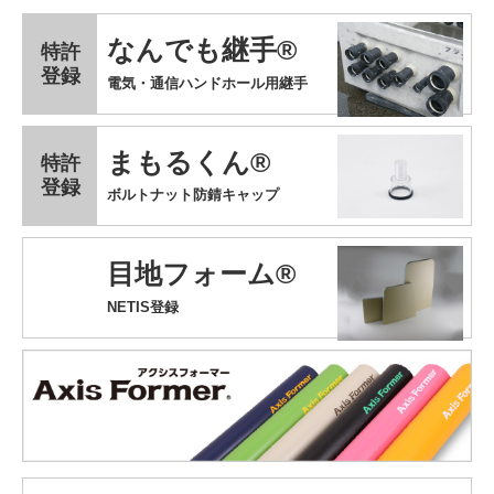
なんでも継手®
特許
登録
電気・通信ハンドホール用継手
まもるくん®
特許
登録
ボルトナット防錆キャップ
目地フォーム®
NETIS登録