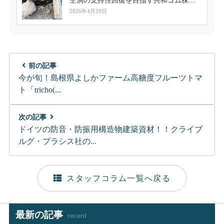
空洞の支持性回復を目指す共和ゴム株式
会社の新提案
2026年4月20日
前の記事
今が旬！島根県よしかファーム高糖度フルーツトマ
ト「tricho(...
次の記事
ドイツの防音・防振用構造物建築資材！！クライブ
ルグ・プラシス社の...
スタッフコラム一覧へ戻る
最新の記事
recent