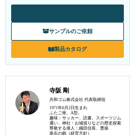
お問い合わせ
サンプルのご依頼
製品カタログ
寺阪 剛
共和ゴム株式会社 代表取締役
1971年6月2日生まれ
ふたご座、A型。
趣味：サッカー、読書、スポーツジム
通い、神社・お城巡りなどの歴史探索
尊敬する偉人：織田信長、曹操
座右の銘（経営方針）