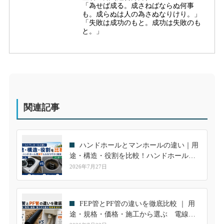
「為せば成る。成さねばならぬ何事
も。成らぬは人の為さぬなりけり。」
「失敗は成功のもと。成功は失敗のも
と。」
関連記事
ハンドホールとマンホールの違い｜用
途・構造・役割を比較！ハンドホール用
継手も解説
2026年7月27日
FEP管とPF管の違いを徹底比較 ｜ 用
途・規格・価格・施工から選ぶ 電線管