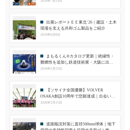
選定ガイド
2026年7月23日
出展レポートＥＥ東北‘26｜建設・土木
現場を支える共和ゴム製品をご紹介
2026年6月8日
まもるくん®カタログ更新｜絶縁性・
難燃性を追加し鉄道技術展・大阪に出展
します
2026年5月25日
【ソサイチ全国優勝】VOLVER
OSAKA創設10周年で悲願達成｜出会いが
繋いだ共和ゴムとのご縁
2026年5月15日
道路陥没対策に直径500mm球体｜地下