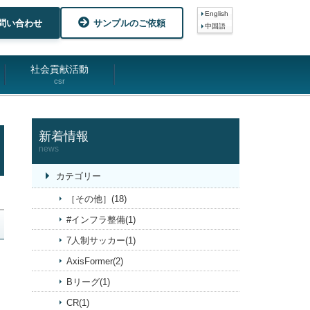
English
問い合わせ
サンプルのご依頼
中国語
社会貢献活動
csr
新着情報
news
カテゴリー
［その他］(18)
#インフラ整備(1)
7人制サッカー(1)
AxisFormer(2)
Bリーグ(1)
CR(1)