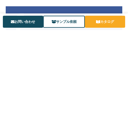
お問い合わせ
サンプル依頼
カタログ
公式YouTubeチャンネル
〒573-0102 大阪府枚方市長尾家具町3丁目4番地3
©KYOWA Rubber Co., Ltd