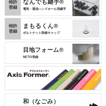
なんでも継手®
特許
登録
電気・通信ハンドホール用継手
まもるくん®
特許
登録
ボルトナット防錆キャップ
目地フォーム®
NETIS登録
和（なごみ）