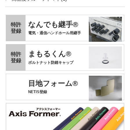
なんでも継手®
特許
登録
電気・通信ハンドホール用継手
まもるくん®
特許
登録
ボルトナット防錆キャップ
目地フォーム®
NETIS登録