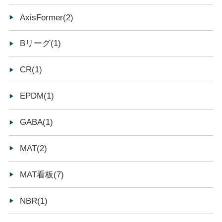
AxisFormer(2)
Bリーグ(1)
CR(1)
EPDM(1)
GABA(1)
MAT(2)
MAT看板(7)
NBR(1)