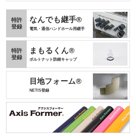
なんでも継手®
特許
登録
電気・通信ハンドホール用継手
まもるくん®
特許
登録
ボルトナット防錆キャップ
目地フォーム®
NETIS登録