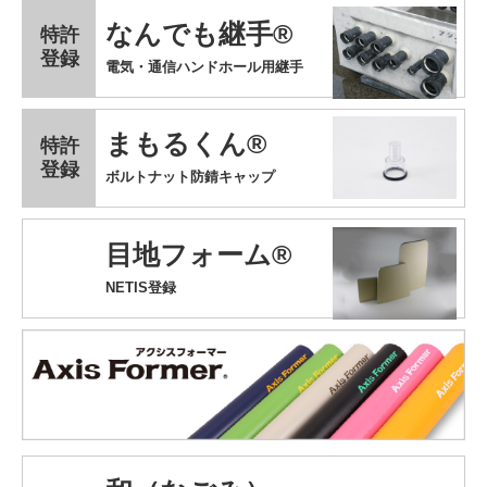
なんでも継手®
特許
登録
電気・通信ハンドホール用継手
まもるくん®
特許
登録
ボルトナット防錆キャップ
目地フォーム®
NETIS登録