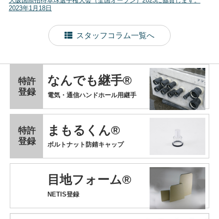
大阪国際招待卓球選手権大会（全国オープン）2023に協賛します。
2023年1月18日
スタッフコラム一覧へ
なんでも継手®
特許
登録
電気・通信ハンドホール用継手
まもるくん®
特許
登録
ボルトナット防錆キャップ
目地フォーム®
NETIS登録