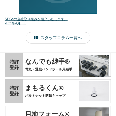
SDGsの当社取り組みを紹介いたします。
2021年4月5日
スタッフコラム一覧へ
なんでも継手®
特許
登録
電気・通信ハンドホール用継手
まもるくん®
特許
登録
ボルトナット防錆キャップ
目地フォーム®