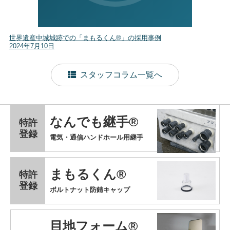
世界遺産中城城跡での「まもるくん®」の採用事例
2024年7月10日
スタッフコラム一覧へ
なんでも継手®
特許
登録
電気・通信ハンドホール用継手
まもるくん®
特許
登録
ボルトナット防錆キャップ
目地フォーム®