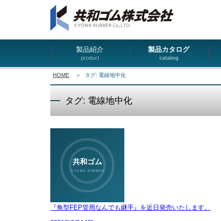
製品紹介
製品カタログ
product
catalog
HOME
＞
タグ: 電線地中化
タグ: 電線地中化
『角型FEP管用なんでも継手』を近日発売いたします。