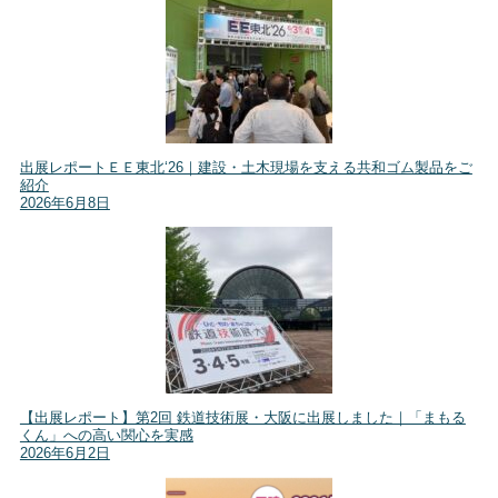
出展レポートＥＥ東北‘26｜建設・土木現場を支える共和ゴム製品をご
紹介
2026年6月8日
【出展レポート】第2回 鉄道技術展・大阪に出展しました｜「まもる
くん」への高い関心を実感
2026年6月2日