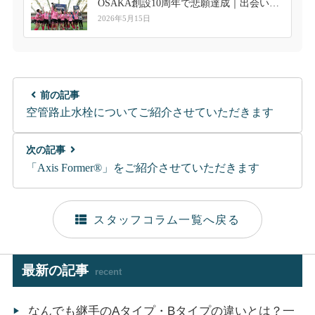
OSAKA創設10周年で悲願達成｜出会いが
繋いだ共和ゴムとのご縁
2026年5月15日
前の記事
空管路止水栓についてご紹介させていただきます
次の記事
「Axis Former®」をご紹介させていただきます
スタッフコラム一覧へ戻る
最新の記事
recent
なんでも継手のAタイプ・Bタイプの違いとは？一