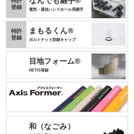
なんでも継手®
特許
登録
電気・通信ハンドホール用継手
まもるくん®
特許
登録
ボルトナット防錆キャップ
目地フォーム®
NETIS登録
和（なごみ）