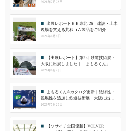
選定ガイド
2026年7月23日
出展レポートＥＥ東北‘26｜建設・土木
現場を支える共和ゴム製品をご紹介
2026年6月8日
【出展レポート】第2回 鉄道技術展・
大阪に出展しました｜「まもるくん」へ
の高い関心を実感
2026年6月2日
まもるくん®カタログ更新｜絶縁性・
難燃性を追加し鉄道技術展・大阪に出展
します
2026年5月25日
【ソサイチ全国優勝】VOLVER