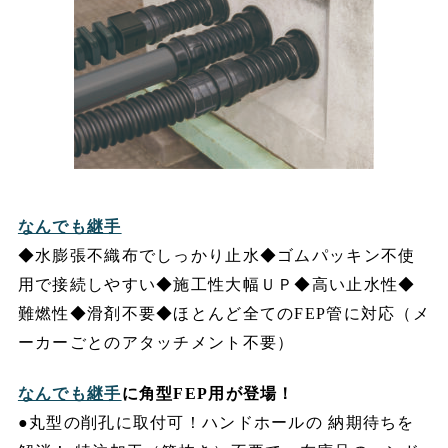
なんでも継手
◆水膨張不織布でしっかり止水◆ゴムパッキン不使
用で接続しやすい◆施工性大幅ＵＰ◆高い止水性◆
難燃性◆滑剤不要◆ほとんど全てのFEP管に対応（メ
ーカーごとのアタッチメント不要）
なんでも継手
に角型FEP用が登場！
●丸型の削孔に取付可！ハンドホールの 納期待ちを