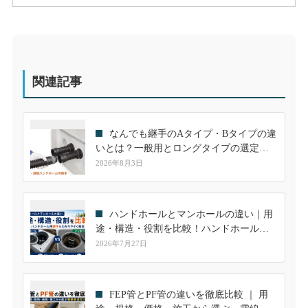
関連記事
なんでも継手のAタイプ・Bタイプの違
いとは？一般用とロングタイプの選定方
法を分かりやすく解説
2026年8月3日
ハンドホールとマンホールの違い｜用
途・構造・役割を比較！ハンドホール用
継手も解説
2026年7月27日
FEP管とPF管の違いを徹底比較 ｜ 用