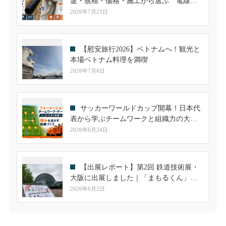
途・規格・価格・施工から選ぶ 電線管
選定ガイド
2026年7月23日
【慰安旅行2026】ベトナムへ！観光と
本場ベトナム料理を満喫
2026年7月6日
サッカーワールドカップ開幕！日本代
表から学ぶチームワークと組織力の大切
さ
2026年6月24日
【出展レポート】第2回 鉄道技術展・
大阪に出展しました｜「まもるくん」へ
の高い関心を実感
2026年6月2日