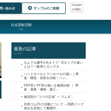
English
問い合わせ
サンプルのご依頼
中国語
社会貢献活動
csr
最新の記事
recent
なんでも継手のAタイプ・Bタイプの違い
とは？一般用とロングタ...
ハンドホールとマンホールの違い｜用
途・構造・役割を比較！ハン...
FEP管とPF管の違いを徹底比較 ｜ 用
途・規格・価格・施工...
後頭部の “コリの正体” ― ラムダ...
共和ゴムFCの活動について ～関西リーグ
首位を目指して奮闘中...