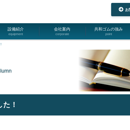
お
設備紹介
会社案内
共和ゴムの強み
equipment
corporate
point
！
olumn
した！