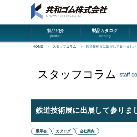
製品紹介
製品カタログ
product
catalog
HOME
＞
スタッフコラム
＞
鉄道技術展に出展して参りました
スタッフコラム
staff c
鉄道技術展に出展して参りま
展示会
カタログ
会社案内