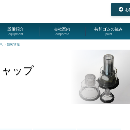
お
設備紹介
会社案内
共和ゴムの強み
equipment
corporate
point
」- 技術情報
キャップ