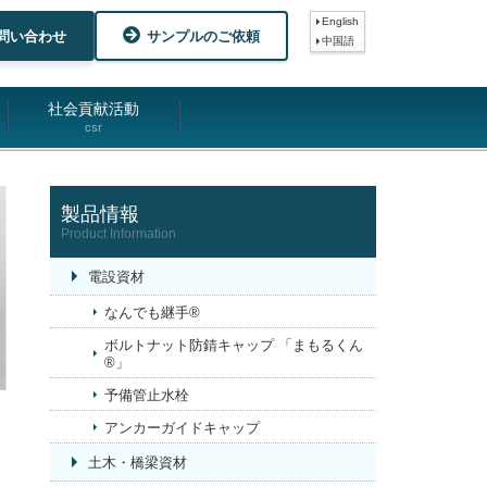
English
問い合わせ
サンプルのご依頼
中国語
社会貢献活動
csr
製品情報
Product Information
電設資材
なんでも継手®
ボルトナット防錆キャップ 「まもるくん
®」
予備管止水栓
アンカーガイドキャップ
土木・橋梁資材