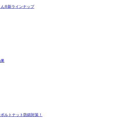
くん®新ラインナップ
効果
なボルトナット防錆対策！