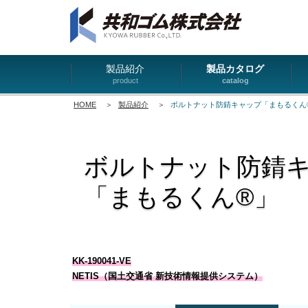
製品紹介
製品カタログ
product
catalog
HOME
＞
製品紹介
＞
ボルトナット防錆キャップ「まもるくん®
ボルトナット防錆
「まもるくん®」
KK-190041-VE
NETIS（国土交通省 新技術情報提供システム）