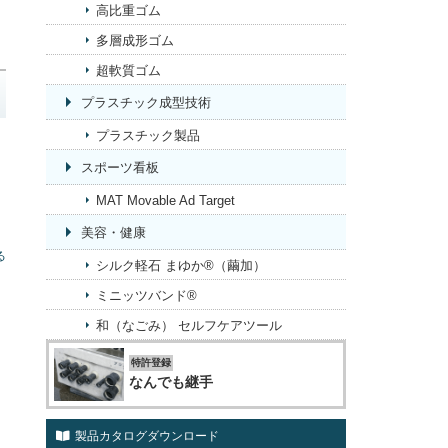
高比重ゴム
多層成形ゴム
超軟質ゴム
プラスチック成型技術
プラスチック製品
スポーツ看板
MAT Movable Ad Target
美容・健康
る
シルク軽石 まゆか®（繭加）
ミニッツバンド®
和（なごみ） セルフケアツール
特許登録
なんでも継手
製品カタログダウンロード