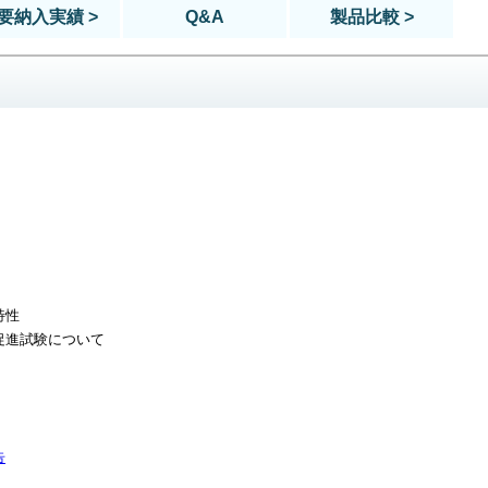
要納入実績 >
Q&A
製品比較 >
特性
促進試験について
告