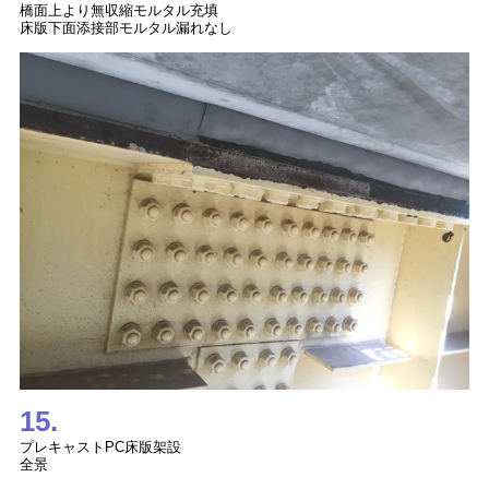
橋面上より無収縮モルタル充填
床版下面添接部モルタル漏れなし
15.
プレキャストPC床版架設
全景