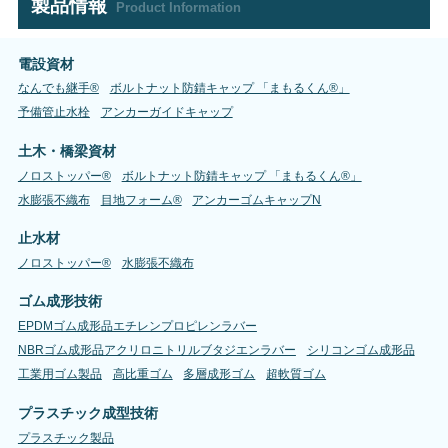
製品情報
Product Information
電設資材
なんでも継手®
ボルトナット防錆キャップ 「まもるくん®」
予備管止水栓
アンカーガイドキャップ
土木・橋梁資材
ノロストッパー®
ボルトナット防錆キャップ 「まもるくん®」
水膨張不織布
目地フォーム®
アンカーゴムキャップN
止水材
ノロストッパー®
水膨張不織布
ゴム成形技術
EPDMゴム成形品エチレンプロピレンラバー
NBRゴム成形品アクリロニトリルブタジエンラバー
シリコンゴム成形品
工業用ゴム製品
高比重ゴム
多層成形ゴム
超軟質ゴム
プラスチック成型技術
プラスチック製品