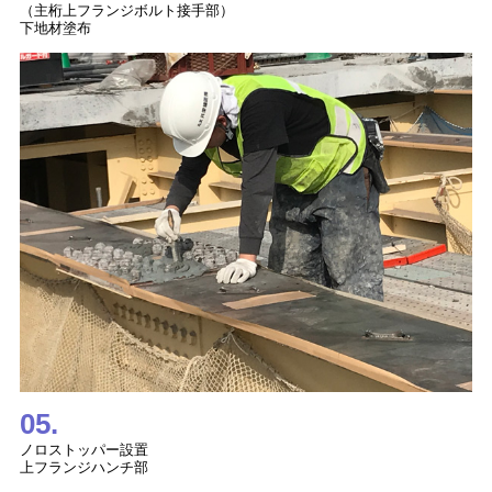
（主桁上フランジボルト接手部）
下地材塗布
05.
ノロストッパー設置
上フランジハンチ部