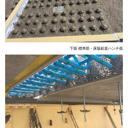
下面 標準部・床版鉛直ハンチ低