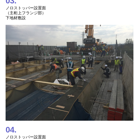
03.
ノロストッパー設置面
（主桁上フランジ部）
下地材敷設
04.
ノロストッパー設置面