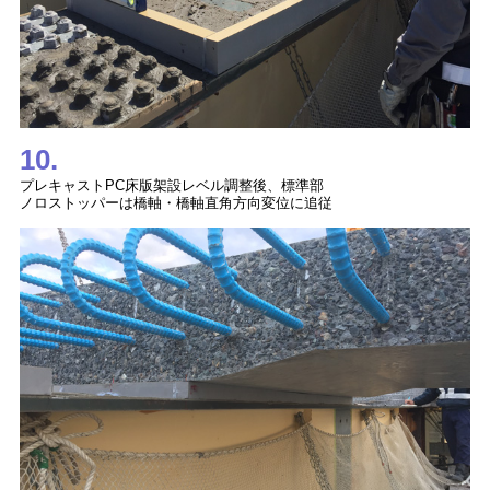
10.
プレキャストPC床版架設レベル調整後、標準部
ノロストッパーは橋軸・橋軸直角方向変位に追従