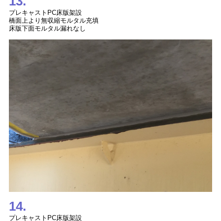
13.
プレキャストPC床版架設
橋面上より無収縮モルタル充填
床版下面モルタル漏れなし
14.
プレキャストPC床版架設