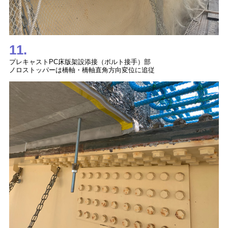
11.
プレキャストPC床版架設添接（ボルト接手）部
ノロストッパーは橋軸・橋軸直角方向変位に追従