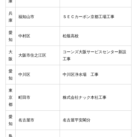
庫
兵
福知山市
ＳＥＣカーボン京都工場工事
庫
愛
中村区
松蔭高校
知
大
コーンズ大阪サービスセンター新設
大阪市住之江区
阪
工事
愛
中川区
中川区浄水場 工事
知
東
京
町田市
株式会社ナック本社工事
都
愛
名古屋市
名古屋平安閣分
知
鳥