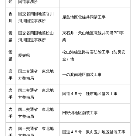
知
国道事務所
香
国交省四国地整香川
屋島地区電線共同溝工事
川
河川国道事務所
愛
国交省四国地整松山
東石井・天山地区電線共同溝PFI事
媛
河川国道事務所
業
愛
松山港線道路災害防除工事（防災安
愛媛県
媛
全）他
岩
国土交通省 東北地
一の渡南地区舗装工事
手
方整備局
岩
国土交通省 東北地
国道４５号 種市地区舗装工事
手
方整備局
岩
国土交通省 東北地
田野畑地区舗装工事
手
方整備局
岩
国土交通省 東北地
国道４５号 沢向玉川地区舗装工事
手
方整備局