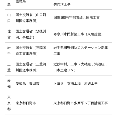
徳島県
島
共同溝工事
山
国土交通省（山口河
国道190号宇部電線共同溝工事
口
川国道事務所）
佐
国土交通省（筑後川
寒水川水門新築工事（東急建設）
賀
河川事務所）
岩
国土交通省（三陸国
岩手県田野畑防災ステーション新築
手
道工事事務所）
工事
三
国土交通省（三重河
近鉄中村川工事（大林組，鴻池組，
重
川国道事務所）
日本土建ＪＶ）
愛
愛知県 豊田市
トヨタ 衣浦工場 周辺工事
知
東
京
東京都日野市
東京都日野市多摩平５丁目計画工事
都