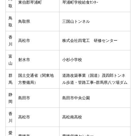
東伯郡琴浦町
琴浦町学校給食ｾﾝﾀｰ
取
鳥
鳥取県
三国山トンネル
取
香
高松市
株式会社四電工 研修センター
川
富
射水市
小杉小学校
山
群
国土交通省（関東地
道路改築事業（国道）茂四郎トンネ
馬
方整備局）
ル歩道・管路工事–群馬県八ツ場ダム
静
島田市
島田市中央公園
岡
香
高松市
高松南高校
川
愛