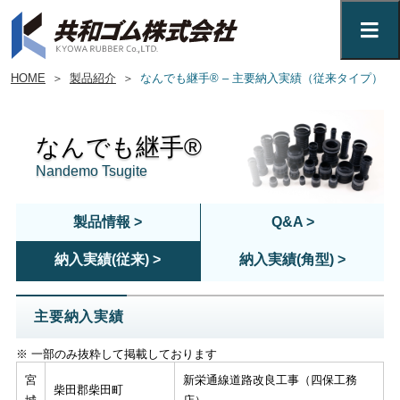
HOME
＞
製品紹介
＞
なんでも継手® – 主要納入実績（従来タイプ）
なんでも継手®
Nandemo Tsugite
製品情報 >
Q&A >
納入実績(従来) >
納入実績(角型) >
主要納入実績
※ 一部のみ抜粋して掲載しております
宮
新栄通線道路改良工事（四保工務
柴田郡柴田町