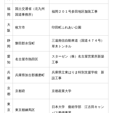
福
国土交通省（北九州
福岡２０１号多田地区舗装工事
岡
国道事務所）
大
枚方市
印田町ふれあい公園
阪
静
三遠南信自動車道（国道４７４号）
磐田郡水窪町
岡
草木トンネル
愛
スターゼン（株）名古屋営業所新築
名古屋市熱田区
知
工事
兵
兵庫県立東はりま特別支援学校 新
兵庫県加古郡播磨町
庫
設工事
京
京都府
京都産業大学
都
東
日本大学 藝術学部 江古田キャン
京
東京都練馬区
パス整備事業