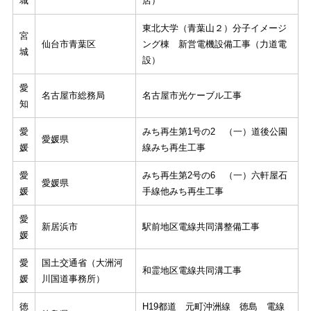
城
店）
東北大学（青葉山２）分子イメージ
宮
仙台市青葉区
ング棟 新営電機設備工事（力道電
城
設）
愛
名古屋市総務局
名古屋市光ケーブル工事
知
愛
みち再生第1号の2 （一）道後公園
愛媛県
媛
線みち再生工事
愛
みち再生第2号の6 （一）六軒屋石
愛媛県
媛
手線他みち再生工事
愛
新居浜市
駅前地区電線共同溝整備工事
媛
愛
国土交通省（大洲河
和霊地区電線共同溝工事
媛
川国道事務所）
徳
H19都道 元町沖洲線 徳島 電線