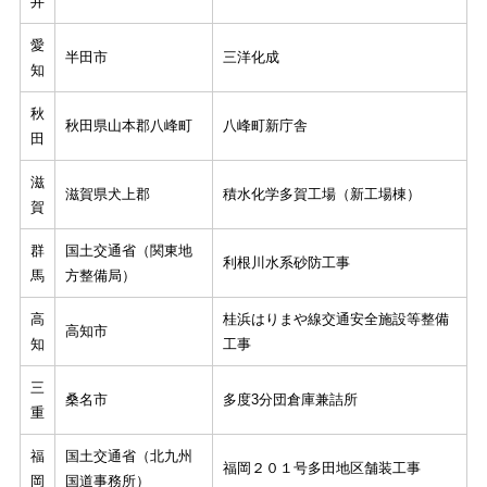
井
愛
半田市
三洋化成
知
秋
秋田県山本郡八峰町
八峰町新庁舎
田
滋
滋賀県犬上郡
積水化学多賀工場（新工場棟）
賀
群
国土交通省（関東地
利根川水系砂防工事
馬
方整備局）
高
桂浜はりまや線交通安全施設等整備
高知市
知
工事
三
桑名市
多度3分団倉庫兼詰所
重
福
国土交通省（北九州
福岡２０１号多田地区舗装工事
岡
国道事務所）