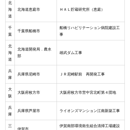
北
海
北海道恵庭市
ＨＡＬ貯蔵研究所（恵庭）
道
千
船橋リハビリテーション病院建設工
千葉県船橋市
葉
事
北
北海道開発局．農水
海
雄武ダム工事
部
道
兵
兵庫県尼崎市
ＪＲ尼崎駅前 再開発工事
庫
大
大阪府枚方市
大阪府枚方市営中宮北町第４団地
阪
兵
兵庫県芦屋市
ライオンズマンション江南新築工事
庫
三
伊賀南部環境衛生組合清掃工場建設
伊賀市