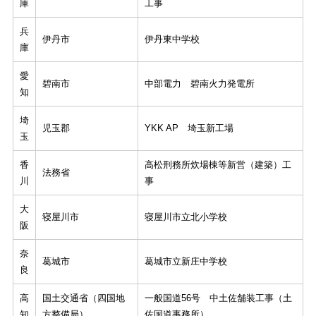
庫
工事
兵
伊丹市
伊丹東中学校
庫
愛
碧南市
中部電力 碧南火力発電所
知
埼
児玉郡
YKK AP 埼玉新工場
玉
香
高松刑務所炊場棟等新営（建築）工
法務省
川
事
大
寝屋川市
寝屋川市立北小学校
阪
奈
葛城市
葛城市立新庄中学校
良
高
国土交通省（四国地
一般国道56号 中土佐舗装工事（土
知
方整備局）
佐国道事務所）