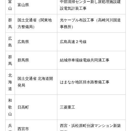
富
中部清掃センター新し尿処理施設建
富山県
山
設電気計装工事
群
国土交通省（関東地
光ケーブル布設工事（高崎河川国道
馬
方整備局）
事務所）
広
広島県
広島高速２号線
島
群
群馬県
結城停車場線電線共同溝工事
馬
北
国土交通省 北海道開
海
はまなか地区排水路整備工事
発局
道
和
歌
日高町
三菱重工
山
兵
西宮・浜松原町分譲マンション新築
西宮市