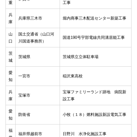
重
工事
兵
兵庫県三木市
堀内商事三木配送センター新築工事
庫
山
国土交通省（山口河
国道190号宇部電線共同溝居能工事
口
川国道事務所）
茨
茨城県
茨城県立立体駐車場
城
愛
一宮市
稲沢東高校
知
兵
宝塚ファミリーランド跡地 病院新
宝塚市
庫
設工事
愛
防衛省
小牧（１８）燃料施設新設電気工事
知
福
福井県越前市
日野川 水浄化施設工事