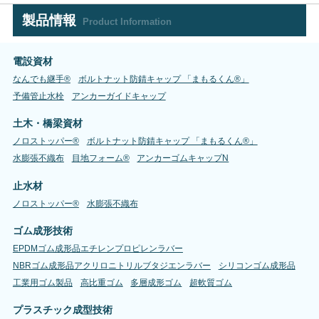
製品情報
Product Information
電設資材
なんでも継手®
ボルトナット防錆キャップ 「まもるくん®」
予備管止水栓
アンカーガイドキャップ
土木・橋梁資材
ノロストッパー®
ボルトナット防錆キャップ 「まもるくん®」
水膨張不織布
目地フォーム®
アンカーゴムキャップN
止水材
ノロストッパー®
水膨張不織布
ゴム成形技術
EPDMゴム成形品エチレンプロピレンラバー
NBRゴム成形品アクリロニトリルブタジエンラバー
シリコンゴム成形品
工業用ゴム製品
高比重ゴム
多層成形ゴム
超軟質ゴム
プラスチック成型技術