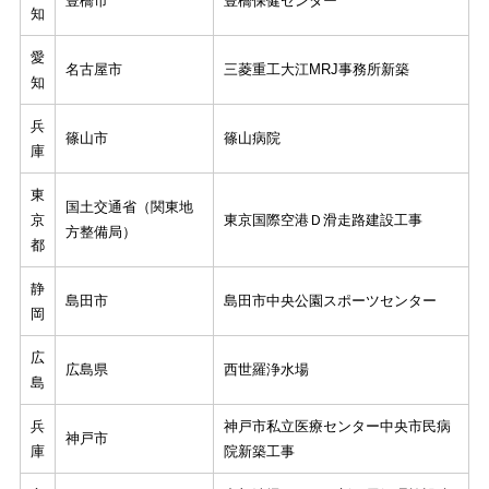
豊橋市
豊橋保健センター
知
愛
名古屋市
三菱重工大江MRJ事務所新築
知
兵
篠山市
篠山病院
庫
東
国土交通省（関東地
京
東京国際空港Ｄ滑走路建設工事
方整備局）
都
静
島田市
島田市中央公園スポーツセンター
岡
広
広島県
西世羅浄水場
島
兵
神戸市私立医療センター中央市民病
神戸市
庫
院新築工事