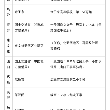
鳥
米子市
米子東高等学校 第二体育館
取
長
国土交通省（関東地
一般国道２０号 坂室トンネル（長
野
方整備局）
野国道事務所）
東
（仮称）北新宿地区 再開発計画・
京
東京都新宿区北新宿
業務棟
都
山
国土交通省（中国地
一般国道４９０号改築工事 小郡萩
口
方整備局）
道路（山口工事事務所）
広
広島市
広島市立瀬野第二小学校
島
長
茅野氏
坂室トンネル舗装工事
野
秋