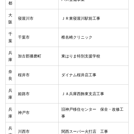
都
大
寝屋川市
ＪＲ東寝屋川駅前工事
阪
千
千葉市
椎名崎クリニック
葉
兵
加古郡播磨町
東はりま特別支援学校
庫
奈
桜井市
ダイナム桜井店工事
良
兵
姫路市
ＪＡ兵庫西飾東支店工事
庫
兵
旧神戸移住センター 保全・改修工
神戸市
庫
事
兵
川西市
関西スーパー火打店 工事