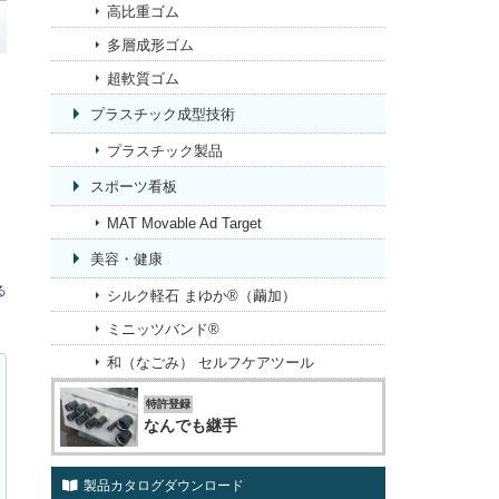
高比重ゴム
多層成形ゴム
超軟質ゴム
プラスチック成型技術
プラスチック製品
スポーツ看板
MAT Movable Ad Target
美容・健康
る
シルク軽石 まゆか®（繭加）
ミニッツバンド®
和（なごみ） セルフケアツール
特許登録
なんでも継手
製品カタログダウンロード