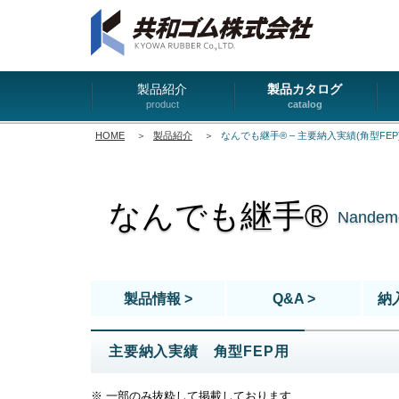
製品紹介
製品カタログ
product
catalog
HOME
＞
製品紹介
＞
なんでも継手® – 主要納入実績(角型FEP
なんでも継手®
Nandemo
製品情報 >
Q&A >
納入
主要納入実績 角型FEP用
※ 一部のみ抜粋して掲載しております