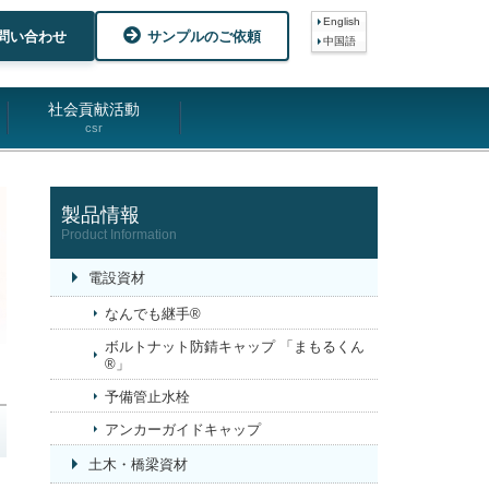
English
問い合わせ
サンプルのご依頼
中国語
社会貢献活動
csr
製品情報
Product Information
電設資材
なんでも継手®
ボルトナット防錆キャップ 「まもるくん
®」
予備管止水栓
アンカーガイドキャップ
土木・橋梁資材