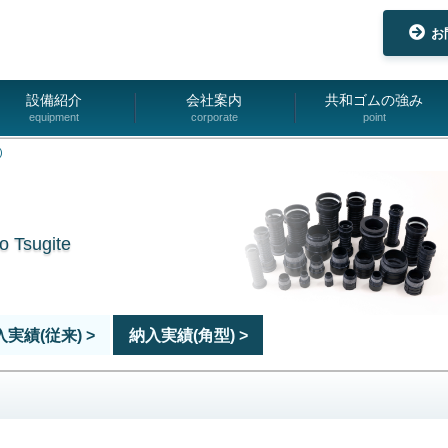
お
設備紹介
会社案内
共和ゴムの強み
equipment
corporate
point
)
 Tsugite
実績(従来) >
納入実績(角型) >