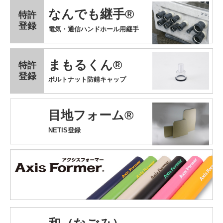
なんでも継手®
特許
登録
電気・通信ハンドホール用継手
まもるくん®
特許
登録
ボルトナット防錆キャップ
目地フォーム®
NETIS登録