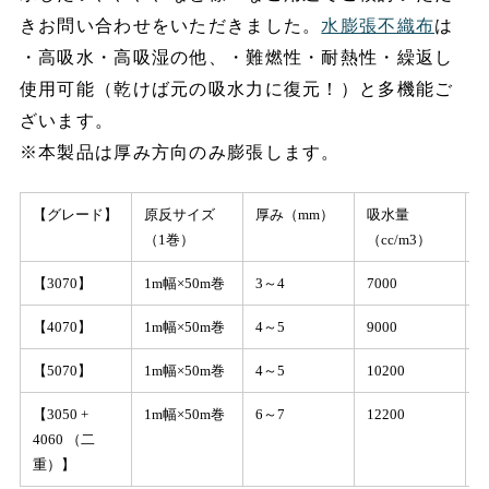
きお問い合わせをいただきました。
水膨張不織布
は
・高吸水・高吸湿の他、・難燃性・耐熱性・繰返し
使用可能（乾けば元の吸水力に復元！）と多機能ご
ざいます。
※本製品は厚み方向のみ膨張します。
【グレード】
原反サイズ
厚み（mm）
吸水量
（1巻）
（cc/m3）
【3070】
1m幅×50m巻
3～4
7000
2
【4070】
1m幅×50m巻
4～5
9000
3
【5070】
1m幅×50m巻
4～5
10200
3
【3050 +
1m幅×50m巻
6～7
12200
4
4060 （二
重）】