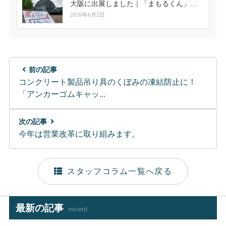
大阪に出展しました｜「まもるくん」へ
の高い関心を実感
2026年6月2日
前の記事
コンクリート製品吊り具のくぼみの凍結防止に！
「アンカーゴムキャッ...
次の記事
今年は営業改革に取り組みます。
スタッフコラム一覧へ戻る
最新の記事
recent