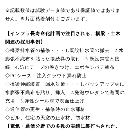
※記載数値は試験データ値であり保証値ではありま
せん。※片面粘着剤付もございます。
【インフラ長寿命化計画で注目される、橋梁・土木
関連の採用事例】
◇橋梁排水管の補修・・・1.既設排水管の撤去 2.水
膨張不織布を貼った接続具の取付 3.既設鋼管と接
続 4.防止テープの巻きつけ、エポキシパテ塗布
◇PCシース 注入グラウト漏れ防止
◇橋梁伸縮装置 漏水対策・・・1.バックアップ材に
水膨張不織布を貼り、挿入 2.発泡ウレタンで遊間の
充填 3.弾性シール材で表面仕上げ
◇通信管の更生・補修時の止水部材
◇ビル、住宅の天窓の止水材、防水材
【電気・通信分野での多数の実績に裏打ちされた、