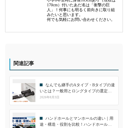
小学6年生時に身長165cmあり（現在は
170cm）付いたあだ名は「衝撃の巨
人」！何事にも明るく前向きに取り組
みたいと思います。
何でも気軽にお問い合わせください。
関連記事
なんでも継手のAタイプ・Bタイプの違
いとは？一般用とロングタイプの選定方
法を分かりやすく解説
2026年8月3日
ハンドホールとマンホールの違い｜用
途・構造・役割を比較！ハンドホール用