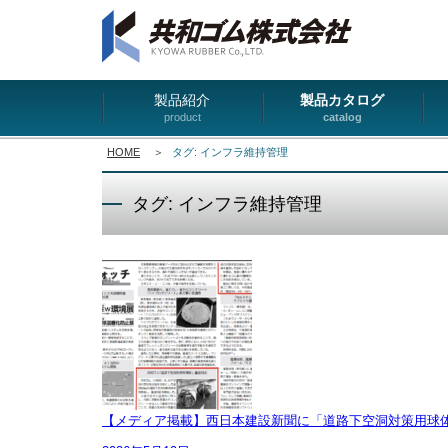
製品紹介
製品カタログ
product
catalog
HOME
＞
タグ: インフラ維持管理
タグ: インフラ維持管理
【メディア掲載】西日本建設新聞に「道路下空洞対策用球