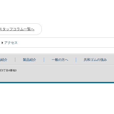
スタッフコラム一覧へ
アクセス
備紹介
製品紹介
一般の方へ
共和ゴムの強み
具町3丁目4番地3