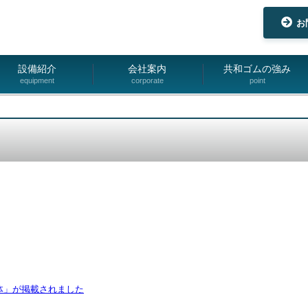
お
設備紹介
会社案内
共和ゴムの強み
equipment
corporate
point
体」が掲載されました