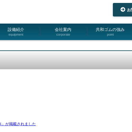
お
設備紹介
会社案内
共和ゴムの強み
equipment
corporate
point
体」が掲載されました