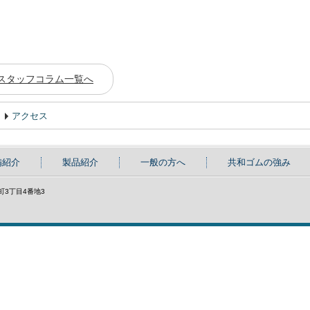
スタッフコラム一覧へ
アクセス
備紹介
製品紹介
一般の方へ
共和ゴムの強み
具町3丁目4番地3