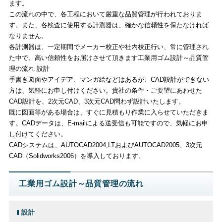
ます。
この流れの中で、各工程において厳重な品質管理が行われておりま
す。また、各検査に使用する計測器は、確かな信頼性を保たなければ
なりません。
各計測器は、一定期間でメーカー校正や社内校正行い、常に管理され
た中で、高い信頼性をお届けさせて頂きます工業用ゴム設計～品質管
理の流れ 設計
手書き図面やアイデア、マンガ絵などはあるが、CAD設計ができない
方は、気軽にお申し付けください。貴社の条件・ご要望にあわせた
CAD設計を、2次元CAD、3次元CAD問わず設計いたします。
既に図面等がある場合は、すぐに見積もり作業に入らせていただきま
す。CADデータは、E-mailによる送受信も可能ですので、気軽にお申
し付けてください。
CADシステムは、AUTOCAD2004,LTおよびAUTOCAD2005、3次元
CAD（Solidworks2006）を導入しております。
工業用ゴム設計～品質管理の流れ
設計