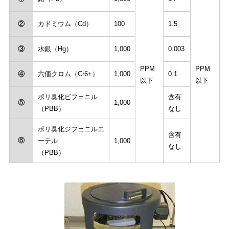
②
カドミウム（Cd）
100
1.5
③
水銀（Hg）
1,000
0.003
PPM
PPM
④
六価クロム（Cr6+）
1,000
0.1
以下
以下
ポリ臭化ビフェニル
含有
⑤
1,000
（PBB）
なし
ポリ臭化ジフェニルエ
含有
⑥
ーテル
1,000
なし
（PBB）