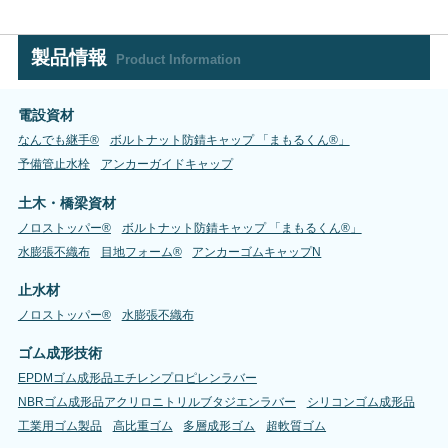
製品情報
Product Information
電設資材
なんでも継手®
ボルトナット防錆キャップ 「まもるくん®」
予備管止水栓
アンカーガイドキャップ
土木・橋梁資材
ノロストッパー®
ボルトナット防錆キャップ 「まもるくん®」
水膨張不織布
目地フォーム®
アンカーゴムキャップN
止水材
ノロストッパー®
水膨張不織布
ゴム成形技術
EPDMゴム成形品エチレンプロピレンラバー
NBRゴム成形品アクリロニトリルブタジエンラバー
シリコンゴム成形品
工業用ゴム製品
高比重ゴム
多層成形ゴム
超軟質ゴム