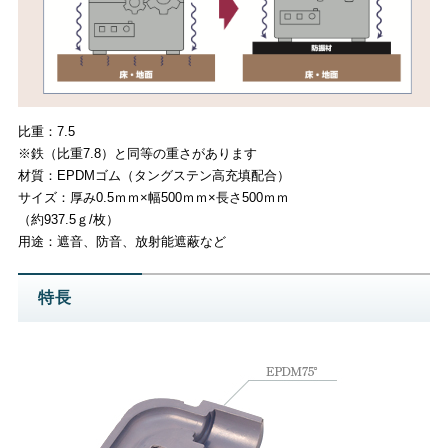
比重：7.5
※鉄（比重7.8）と同等の重さがあります
材質：EPDMゴム（タングステン高充填配合）
サイズ：厚み0.5ｍｍ×幅500ｍｍ×長さ500ｍｍ
（約937.5ｇ/枚）
用途：遮音、防音、放射能遮蔽など
特長