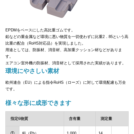
EPDMをベースにした高比重ゴムです。
鉛などの重金属など環境に悪い物質を一切使わずに比重2．85という高
比重の配合（RoHS対応品）を実現しました。
用途としては、防振材、消音材、高加重クッション材などがありま
す。
エアコン室外機の防振材、消音材として採用された実績があります。
環境にやさしい素材
欧州連合（EU）による指令RoHS（ローズ）に対して環境配慮も万全
です。
様々な形に成形できます
指定6物質
含有量
測定量
①
鉛（Pb）
1,000
14