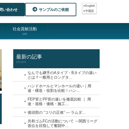
English
問い合わせ
サンプルのご依頼
中国語
社会貢献活動
csr
最新の記事
recent
なんでも継手のAタイプ・Bタイプの違い
とは？一般用とロングタ...
ハンドホールとマンホールの違い｜用
途・構造・役割を比較！ハン...
FEP管とPF管の違いを徹底比較 ｜ 用
途・規格・価格・施工...
後頭部の “コリの正体” ― ラムダ...
共和ゴムFCの活動について ～関西リーグ
首位を目指して奮闘中...