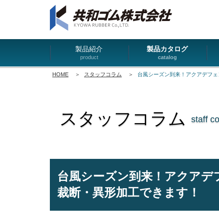
製品紹介
製品カタログ
product
catalog
HOME
＞
スタッフコラム
＞
台風シーズン到来！アクアデフェ
スタッフコラム
staff c
台風シーズン到来！アクアデ
裁断・異形加工できます！