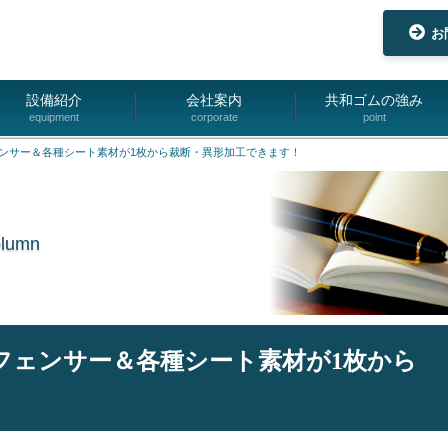
お
設備紹介
会社案内
共和ゴムの強み
equipment
corporate
point
ンサー＆各種シート素材が1枚から裁断・異形加工できます！
olumn
フェンサー＆各種シート素材が1枚から