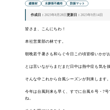
緩衝材
水膨張不織布
防振マット
作成日：
2023年8月28日
更新日：
2023年9月14日
皆さま、こんにちわ！
本社営業部の林です。
朝晩若干暑さも和らぐ今日この頃皆様いかが
とは言いながらまだまだ日中は熱中症も気を
そんな中これから台風シーズンが到来します
今年は台風到来も早く、すでに台風６号・7号
ね。