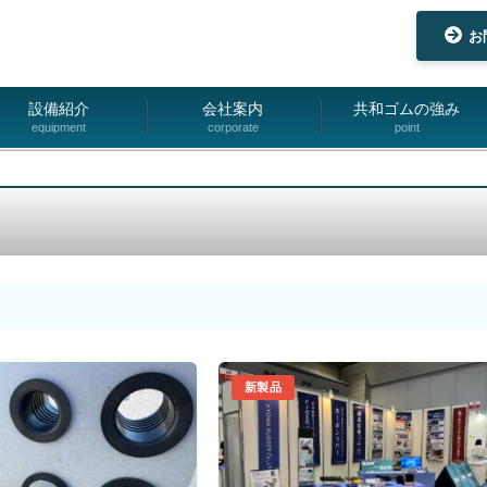
お
設備紹介
会社案内
共和ゴムの強み
equipment
corporate
point
新製品