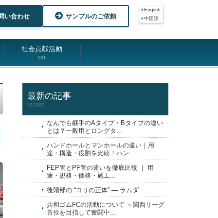
English
問い合わせ
サンプルのご依頼
中国語
社会貢献活動
csr
最新の記事
recent
なんでも継手のAタイプ・Bタイプの違い
とは？一般用とロングタ...
ハンドホールとマンホールの違い｜用
途・構造・役割を比較！ハン...
FEP管とPF管の違いを徹底比較 ｜ 用
途・規格・価格・施工...
後頭部の “コリの正体” ― ラムダ...
共和ゴムFCの活動について ～関西リーグ
首位を目指して奮闘中...