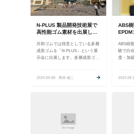
N-PLUS 製品開発技術展で
ABS
高性能ゴム素材を出展しま
EPD
す
結果と
共和ゴムでは得意としている多層
ABS樹
成形ゴムを「N-PLUS」という展
験で白
示会に出展します。多層成形ゴム
度・加
は硬度の違うゴム同士の一体成型
の影響
以外にも、金属や布、プラスチッ
2025.09.08
岡本 雄二
2025.08.
クなどとゴムの一体成型が出来ま
す。一体成型によりこれまでより
高性能な材料としてご提供するこ
とが可能です。土木、建築、橋
梁、電設などの製品開発に役立つ
素材です。