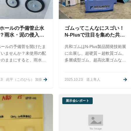
ホールの予備管止水
ゴムってこんなにスゴい！
？雨水・泥の侵入を
N-Plusで注目を集めた共和
水対策をわかりやす
ゴムの新素材たち
ホールの予備菅を開けたま
共和ゴムはN-Plus製品開発技術展
ていませんか？未使用の配
に出展し、超硬質～超軟質ゴム、
そのままにすると、雨水や
多層成型ゴム、超高比重ゴムなど
などが入り込み、設備管理
多彩な素材技術を紹介。導電×絶
の負担につながることがあ
縁のハイブリッドシートや防弾繊
13
此平（このひら） 加奈
2025.10.23
道上隼人
。本記事では、予備菅止水
維×ゴムの新素材も発表し、多く
割や必要性、選び方のポイ
の反響を得ました。
やさしく解説します。施工
カタログ情報も掲載してい
展示会レポート