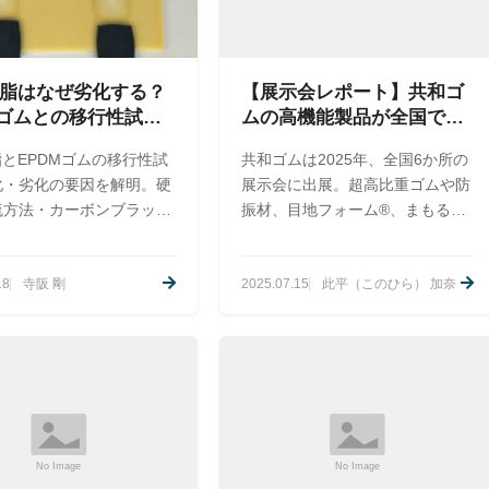
樹脂はなぜ劣化する？
【展示会レポート】共和ゴ
Mゴムとの移行性試験
ムの高機能製品が全国で話
色移り劣化要因
題に！ 振動対策展にも
脂とEPDMゴムの移行性試
共和ゴムは2025年、全国6か所の
再登場
化・劣化の要因を解明。硬
展示会に出展。超高比重ゴムや防
硫方法・カーボンブラック
振材、目地フォーム®、まもるく
を比較検証しました。
ん®など多彩な製品を紹介中。振
動対策展にも出展予定で、現場の
18
寺阪 剛
2025.07.15
此平（このひら） 加奈
課題解決に貢献するラインアップ
を直接ご覧いただけます。