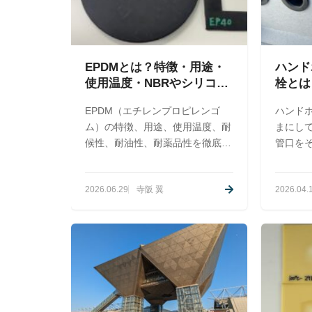
EPDMとは？特徴・用途・
ハンド
使用温度・NBRやシリコン
栓とは
との違いについて
防ぐ止
EPDM（エチレンプロピレンゴ
ハンド
く解説
ム）の特徴、用途、使用温度、耐
まにし
候性、耐油性、耐薬品性を徹底解
管口を
説。NBRやシリコンとの違いも比
泥、虫
較表でわかりやすく紹介します。
や作業
2026.06.29
寺阪 翼
2026.04.
EPDMは、屋外で使う、水に触れ
ります
る、長寿命が必要に最適ですが、
栓の役
油に弱いという特徴があります。
ントを
写真や
ます。