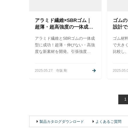
アラミド繊維×SBRゴム｜
ゴムの
超薄・超高強度の一体成型
設計で
技術を共和ゴムが実現
材料の
アラミド繊維とSBRゴムの一体成
ゴム材
型に成功！超薄・伸びない・高強
で大きく
度な新素材を開発。引張強度
比較し
110MPaを実現し、設計自由度が
定ポイ
飛躍的に向上しました。
2025.05.27
寺阪 剛
2025.05.
1
製品カタログダウンロード
よくあるご質問