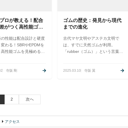
プロが教える！配合
ゴムの歴史：発見から現代
差がつく高性能ゴム
までの進化
選定術
料の性能は配合設計と硬度
古代マヤ文明やアステカ文明で
変わる！SBRやEPDMを
は、すでに天然ゴムが利用。
、高性能ゴムを見極める選
「rubber（ゴム）」という言葉
ントを解説します。
は、「ru​​b（こする）」が由来。
硫黄を混ぜたゴムを加熱すると、
02
寺阪 剛
2025.03.10
寺阪 翼
弾力性と耐久性が向上することを
発見しました。 第二次世界大戦
（1939～1945年）中、アメリカ
は合成ゴム（石油由来）の開発が
進みました。 この技術は「加硫
2
次へ
（バルカナイズ）」と呼ばれる。
低環境負荷かつ持続可能なゴム製
品の提供に取り組んでいます。
アクセス