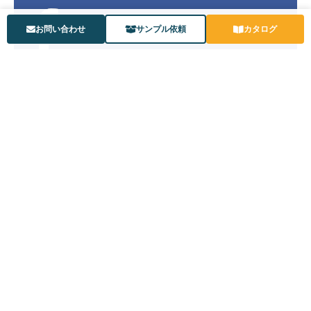
お問い合わせ
サンプル依頼
カタログ
公式YouTubeチャンネル
〒573-0102 大阪府枚方市長尾家具町3丁目4番地3
©KYOWA Rubber Co., Ltd