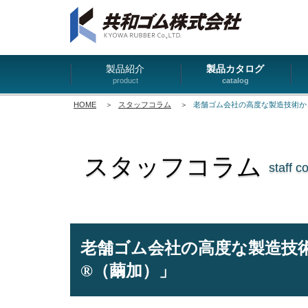
製品紹介
製品カタログ
product
catalog
HOME
＞
スタッフコラム
＞
老舗ゴム会社の高度な製造技術か
スタッフコラム
staff c
老舗ゴム会社の高度な製造技
®（繭加）」