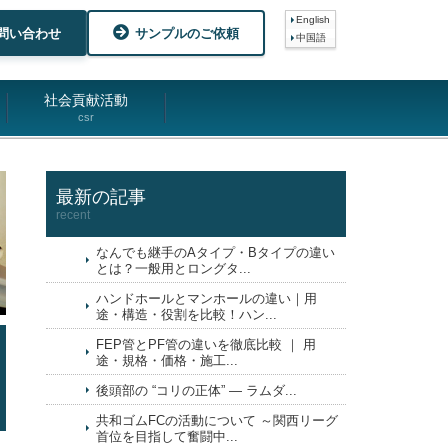
English
問い合わせ
サンプルのご依頼
中国語
社会貢献活動
csr
最新の記事
recent
なんでも継手のAタイプ・Bタイプの違い
とは？一般用とロングタ...
ハンドホールとマンホールの違い｜用
途・構造・役割を比較！ハン...
FEP管とPF管の違いを徹底比較 ｜ 用
途・規格・価格・施工...
後頭部の “コリの正体” ― ラムダ...
共和ゴムFCの活動について ～関西リーグ
首位を目指して奮闘中...