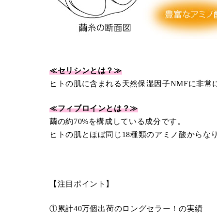
≪セリシンとは？≫
ヒトの肌に含まれる天然保湿因子NMFに非常
≪フィブロインとは？≫
繭の約70%を構成している成分です。
ヒトの肌とほぼ同じ18種類のアミノ酸からな
【注目ポイント】
①累計40万個出荷のロングセラー！の実績