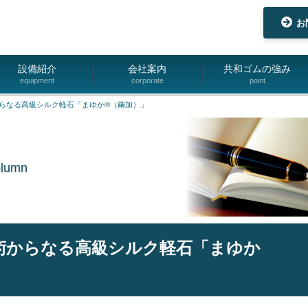
お
設備紹介
会社案内
共和ゴムの強み
equipment
corporate
point
らなる高級シルク軽石「まゆか®（繭加）」
olumn
術からなる高級シルク軽石「まゆか