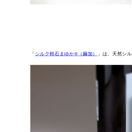
「
シルク軽石まゆか®（繭加）
」は、天然シル