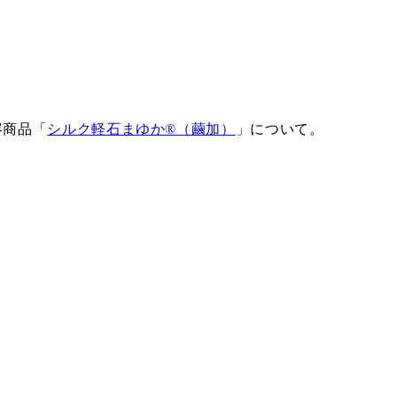
容商品「
シルク軽石まゆか®（繭加）
」について。